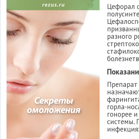
Цефорал о
полусинт
Цефалоспо
призванн
разного р
стрептоко
стафилоко
болезнетв
Показани
Препарат 
назначают
фарингита
горла-нос
гонорее и
системы. 
инфекция