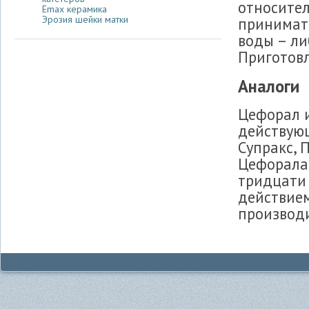
относител
Emax керамика
Эрозия шейки матки
принимат
воды – ли
Приготовл
Аналоги
Цефорал 
действующ
Супракс, 
Цефорала 
тридцати
действием
производи