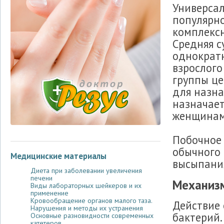
Универсал
популярно
комплекс
Средняя с
однократ
взрослого
группы ц
для назна
назначае
женщинам
Побочное 
обычного 
Медицинские материалы
высыпания
Диета при заболевании увеличения
печени
Механизм
Виды лабораторных шейкеров и их
применение
Кровообращение органов малого таза.
Действие 
Нарушения и методы их устранения
бактерий.
Основные разновидности современных
катетеров