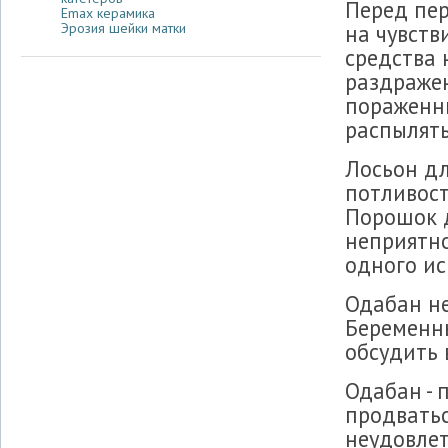
Перед пе
Emax керамика
на чувств
Эрозия шейки матки
средства 
раздражен
пораженны
распылять
Лосьон дл
потливост
Порошок 
неприятно
одного ис
Одабан н
Беременн
обсудить 
Одабан - 
продватьс
неудовлет