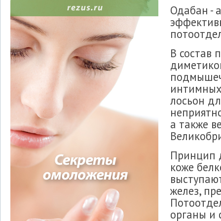
Одабан - 
эффектив
потоотде
В состав 
диметикон
подмышечн
интимных 
лосьон дл
неприятно
а также в
Великобри
Принцип 
коже белк
выступают
желез, пр
Потоотдел
органы и 