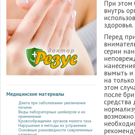
При этом
внутрь ор
использо
здоровья.
Перед пр
вниматель
серии нан
неповрежд
нанесени
вымыть и 
на только
этом случ
после бри
Медицинские материалы
средства 
Диета при заболевании увеличения
нормализу
печени
Виды лабораторных шейкеров и их
возможно 
применение
Кровообращение органов малого таза.
необходим
Нарушения и методы их устранения
рекоменду
Основные разновидности современных
катетеров