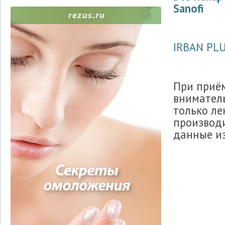
Sanofi
IRBAN PL
При приё
вниматель
только ле
производи
данные из