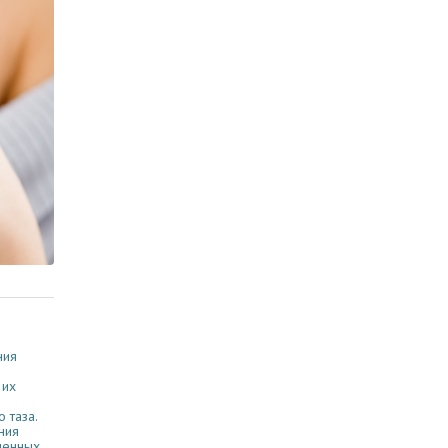
ния
 их
 таза.
ния
менных