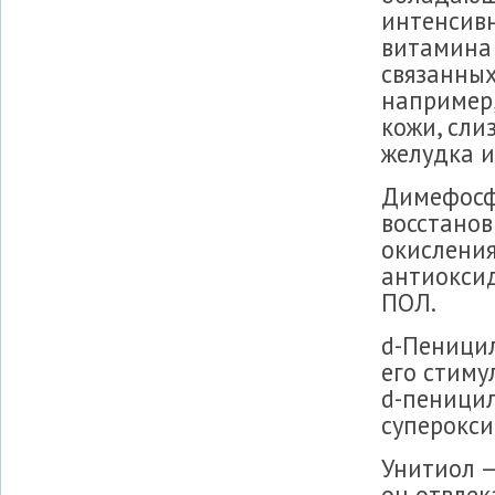
интенсив
витамина 
связанны
например,
кожи, сли
желудка 
Димефосф
восстанов
окисления
антиокси
ПОЛ.
d-Пеницил
его стиму
d-пеници
суперокси
Унитиол —
он отвлек