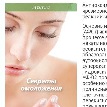
Антиокси
чрезмерн
реакции и
Основным
(АФОг) яв
процессе 
накаплив
реоксиген
образова
аутоокисл
суперокси
гидроксил
АФ-02 пов
особенно 
полинена
клеточны
перекисно
повышает 