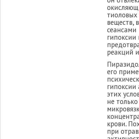
окисляющи
тиоловых 
веществ, 
сеансами 
гипоксии 
предотвр
реакций и
Пиразидо
его приме
психическ
гипоксии 
этих усло
не только
микровязк
концентр
крови. По
при отрав
активнос