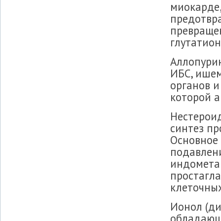
миокарде,
предотвра
превращен
глутатион
Аллопурин
ИБС, ише
органов и
которой а
Нестероид
синтез пр
Основное 
подавлен
индометац
простагл
клеточных
Ионол (ди
обладающ