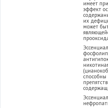
имеет при
эффект ос
содержани
их дефиц
может бы
являющей
прооксид
Эссенциа
фосфолип
антигипок
никотина
(цианоко
способны 
препятств
содержащи
Эссенциал
нефропати