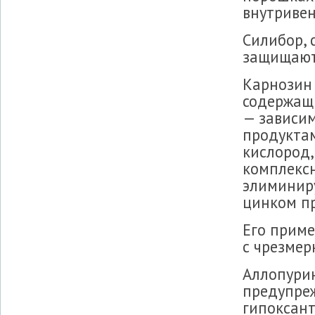
внутривен
Силибор,
защищают
Карнозин 
содержащи
— зависим
продукта
кислород,
комплекс
элиминиру
цинком пр
Его приме
с чрезме
Аллопури
предупреж
гипоксант