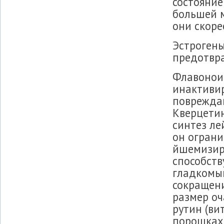
состояние
большей м
они скоре
Эстроген
предотвр
Флавоноид
инактивир
поврежда
Кверцетин
синтез ле
он ограни
йшемизир
способств
гладкомыш
сокращен
размер оч
рутин (ви
порошках 