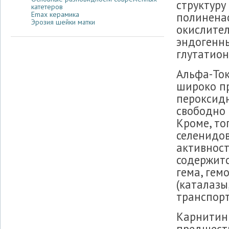
структуру
катетеров
полинена
Emax керамика
Эрозия шейки матки
окислите
эндогенны
глутатион
Альфа-Ток
широко п
пероксид
свободно
Кроме, то
селенидо
активност
содержитс
гема, гем
(каталазы,
транспорт
Карнитин 
предшеств