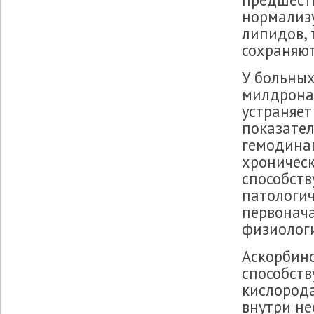
нормализ
липидов, 
сохраняют
У больных
милдрона
устраняет
показател
гемодина
хроническ
способств
патологич
первонача
физиологи
Аскорбино
способств
кислорода
внутри не