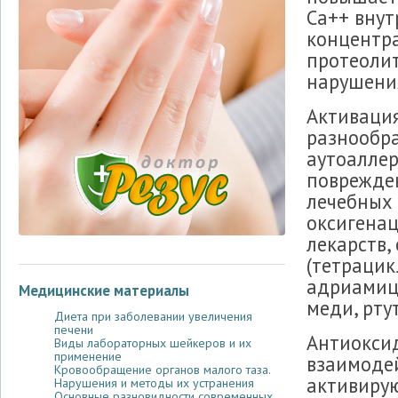
Са++ внут
концентра
протеолит
нарушения
Активаци
разнообра
аутоаллер
поврежден
лечебных 
оксигенац
лекарств
(тетрацик
адриамици
Медицинские материалы
меди, ртут
Диета при заболевании увеличения
печени
Антиокси
Виды лабораторных шейкеров и их
применение
взаимодей
Кровообращение органов малого таза.
активиру
Нарушения и методы их устранения
Основные разновидности современных