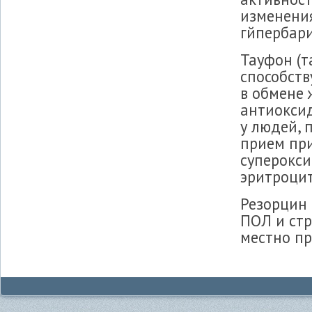
изменения
гйпербари
Тауфон (т
способств
в обмене 
антиокси
у людей, 
прием пр
суперокси
эритроцит
Резорцин
ПОЛ и стр
местно пр