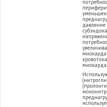
потребнос
периферич
уменьшени
преднагру
давление 
субэндок
напряжени
потребнос
увеличив
миокарда
кровоток
миокарда
Использу
(нитрогли
(пролонг
мононитра
преднагру
используе