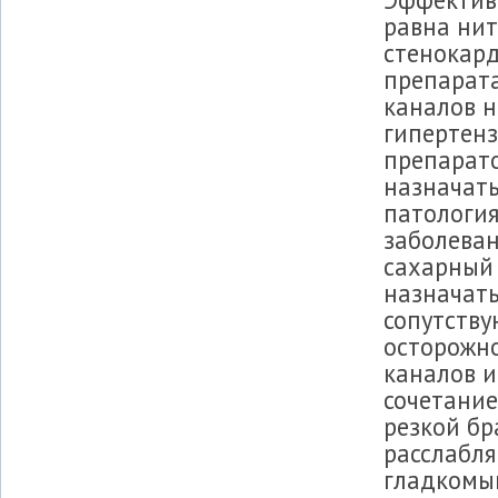
равна нит
стенокард
препарата
каналов 
гипертенз
препарато
назначать
патология
заболеван
сахарный 
назначать
сопутству
осторожно
каналов и
сочетание
резкой б
расслабля
гладкомыш