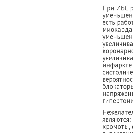
При ИБС р
уменьшени
есть рабо
миокарда 
уменьшен
увеличива
коронарно
увеличива
инфаркте
систоличе
вероятнос
блокатор
напряжени
гипертони
Нежелате
являются:
хромоты, 