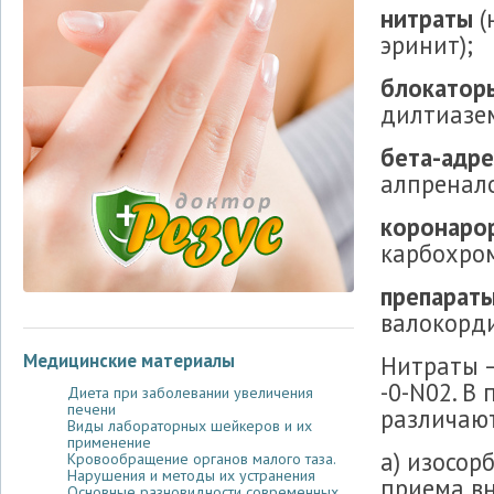
нитраты
(
эринит);
блокатор
дилтиазем
бета-адр
алпренало
коронаро
карбохром
препарат
валокорди
Медицинские материалы
Нитраты —
-0-N02. В
Диета при заболевании увеличения
печени
различают
Виды лабораторных шейкеров и их
применение
а) изосор
Кровообращение органов малого таза.
Нарушения и методы их устранения
приема вн
Основные разновидности современных