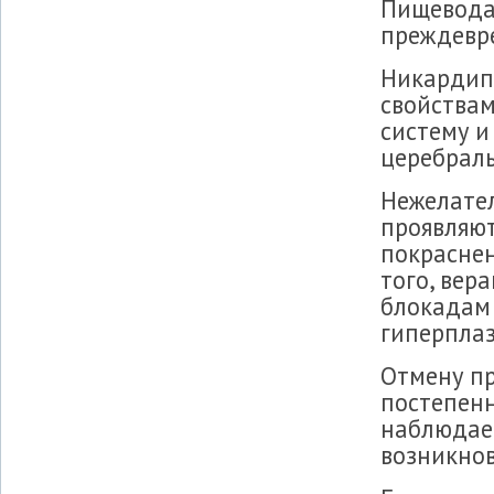
Пищевода,
преждевр
Никардип
свойствам
систему и
церебрал
Нежелате
проявляют
покраснен
того, вер
блокадам
гиперплаз
Отмену п
постепенн
наблюдае
возникнов