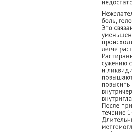
недостат
Нежелате
боль, гол
Это связа
уменьшени
происходи
легче рас
Растирани
сужению с
и ликвиди
повышают 
повысить
внутричер
внутригла
После пр
течение 1
Длительн
метгемог