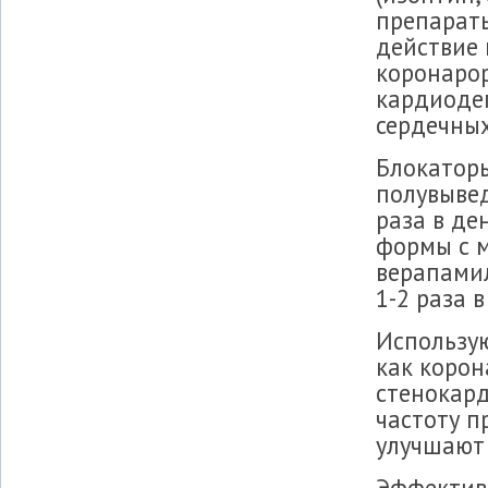
препарат
действие 
коронаро
кардиодеп
сердечных
Блокатор
полувывед
раза в де
формы с 
верапами
1-2 раза в
Использую
как корон
стенокард
частоту п
улучшают 
Эффективн