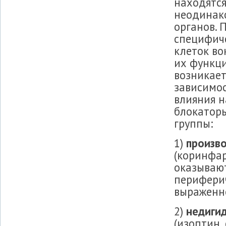
находятся
неодинак
органов. 
специфич
клеток во
их функци
возникает
зависимос
влияния 
блокатор
группы:
1)
произв
(коринфар
оказываю
периферич
выраженн
2)
недиги
(изоптин,