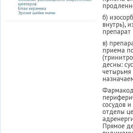
продленно
катетеров
Emax керамика
Эрозия шейки матки
б) изосор
внутрь), 
препарат 
в) препар
приема по
(тринитро
десны: су
четырьмя 
назначаем
Фармакод
периферич
сосудов и
отделы ц
адренерги
Прямое де
видимому,