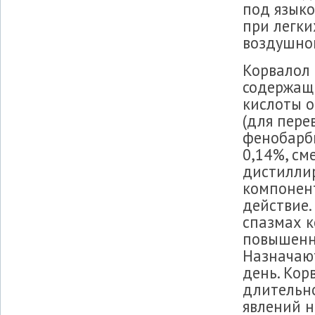
под языко
при легки
воздушно
Корвалол 
содержащ
кислоты о
(для пер
фенобарби
0,14%, см
дистиллир
компонен
действие.
спазмах к
повышенн
Назначают
день. Кор
длительн
явлений н