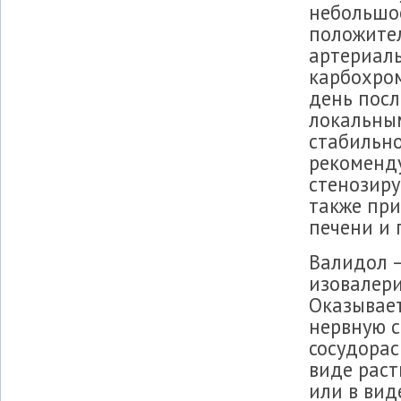
небольшое
положител
артериаль
карбохром
день посл
локальным
стабильно
рекоменд
стенозир
также при
печени и 
Валидол 
изовалери
Оказывае
нервную 
сосудора
виде раст
или в вид