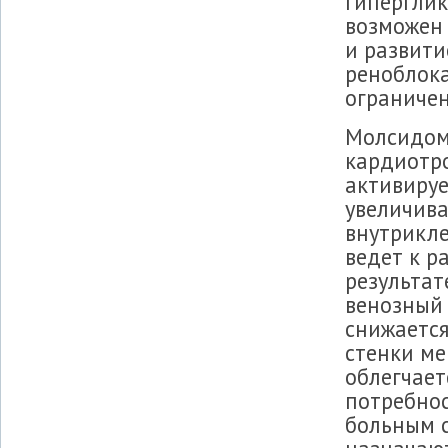
гиперглик
возможен
и развити
реноблока
ограничен
Молсидоми
кардиотр
активируе
увеличив
внутрикле
ведет к р
результат
венозный 
снижается
стенки ме
облегчает
потребнос
больным с