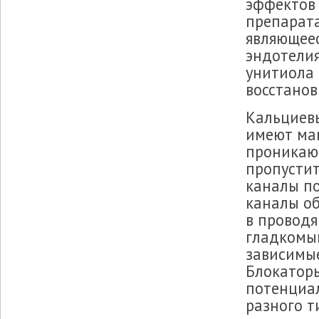
эффектов
препарата
являющеес
эндотелия
унитиола 
восстанов
Кальциев
имеют мак
проникают
пропустит
каналы по
каналы об
в проводя
гладкомыш
зависимы
Блокаторы
потенциал
разного т