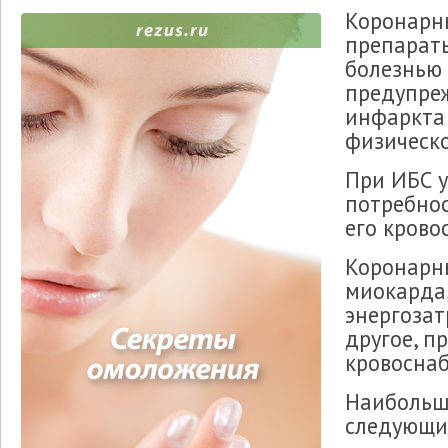
Коронарны
препарат
болезнью 
предупреж
инфаркта
физическо
При ИБС у
потребно
его крово
Коронарн
миокарда,
энергозат
другое, п
кровоснаб
Наибольш
следующие