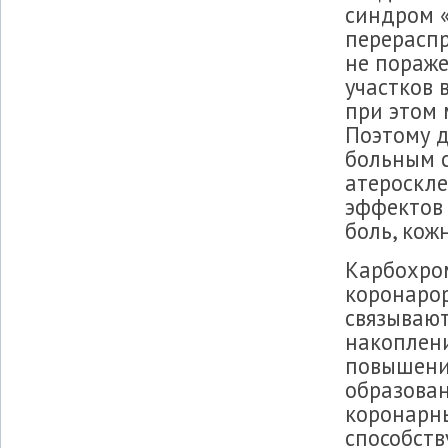
синдром «
перераспр
не пораж
участков 
при этом 
Поэтому 
больным 
атероскле
эффектов
боль, кож
Карбохром
коронаро
связываю
накоплени
повышени
образован
коронарн
способств