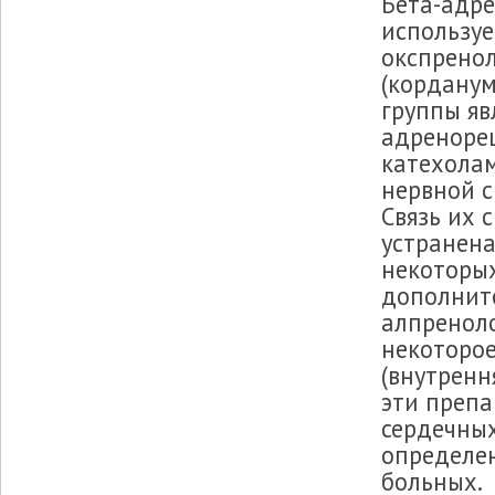
Бета-адре
используе
окспренол
(корданум
группы яв
адреноре
катехолам
нервной с
Связь их 
устранена
некоторых
дополните
алпренол
некоторо
(внутренн
эти препа
сердечных
определе
больных.