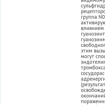
сульфгид
рецепторо
группа N0
активиру
влиянием
гуанозин
гуанозин
свободног
этим вызы
могут спо
эндотелия
тромбокса
сосудора
адренерги
(результа
освобожд
окончаний
пораженны