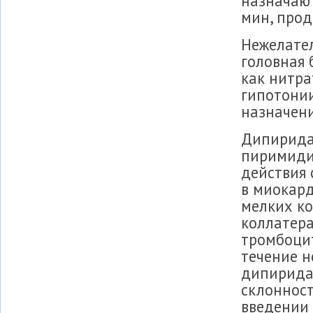
назначают
мин, прод
Нежелате
головная 
как нитра
гипотонии
назначени
Дипирида
пиримиди
действия 
в миокар
мелких ко
коллатера
тромбоци
течение н
дипиридам
склоннос
введении