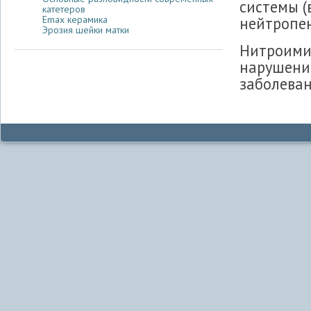
системы (
катетеров
нейтропен
Emax керамика
Эрозия шейки матки
Нитроими
нарушени
заболева