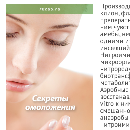
Производ
клион, фл
преперат
ним чувс
амебы, не
одними из
инфекций
Нитроими
микроорга
нитрореду
биотранс
метаболи
Аэробные
восстанав
vitro к н
смешанно
анаэробы (
нитроими