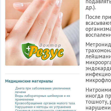
подавлят
др.).
После пр
всасывают
организма
воспалени
Метронид
трахомона
лейшмани
микроорг
эндокарди
инфекцио
микрофло
Медицинские материалы
Нитроими
Диета при заболевании увеличения
печени
иногда п
Виды лабораторных шейкеров и их
применение
тошноту, 
Кровообращение органов малого таза.
нарушени
Нарушения и методы их устранения
Основные разновидности современных