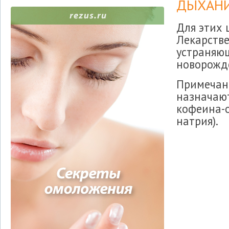
ДЫХАНИ
Для этих 
Лекарстве
устраняю
новорожде
Примечан
назначают
кофеина-о
натрия).