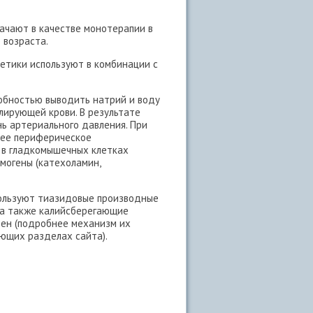
ачают в качестве монотерапии в
 возраста.
етики используют в комбинации с
обностью выводить натрий и воду
лирующей крови. В результате
ь артериального давления. При
ее периферическое
 в гладкомышечных клетках
могены (катехоламин,
пользуют тиазидовые производные
, а также калийсберегающие
рен (подробнее механизм их
ющих разделах сайта).