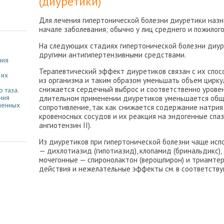
(диуретики)
Для лечения гипертонической болезни диуретики назн
начале заболевания; обычно у лиц среднего и пожилого
На следующих стадиях гипертонической болезни диур
другими антигипертензивными средствами.
ния
Терапевтический эффект диуретиков связан с их спос
 их
из организма и таким образом уменьшать объем цирку
снижается сердечный выброс и соответственно уровен
 таза.
ния
длительном применении диуретиков уменьшается общ
менных
сопротивление, так как снижается содержание натрия
кровеносных сосудов и их реакция на эндогенные спаз
ангиотензин II).
Из диуретиков при гипертонической болезни чаще ис
— дихлотиазид (гипотиазид), клопамид (бринальдикс)
мочегонные — спиронолактон (верошпирон) и триамте
действия и нежелательные эффекты см. в соответству