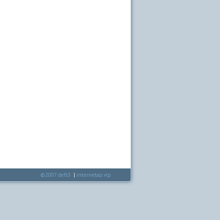
©2007
defs3
|
internetap.vip