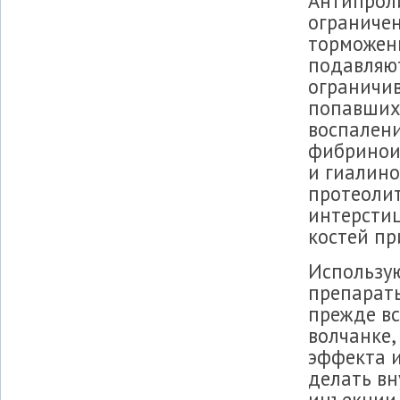
Антипрол
ограничен
торможен
подавляю
ограничив
попавших 
воспалени
фибриноид
и гиалино
протеоли
интерсти
костей пр
Использу
препараты
прежде вс
волчанке,
эффекта и
делать вн
инъекции.