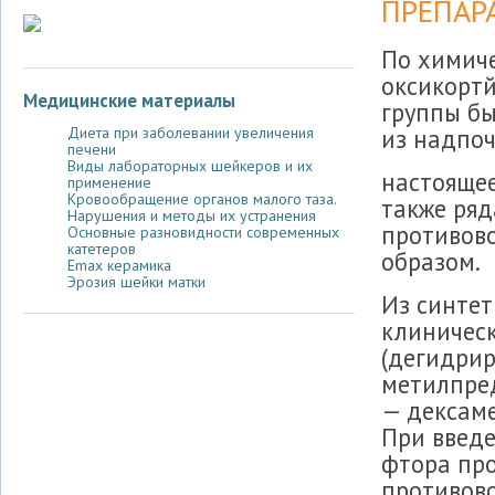
ПРЕПАР
По химиче
оксикорт
Медицинские материалы
группы б
из надпоч
Диета при заболевании увеличения
печени
Виды лабораторных шейкеров и их
настоящее
применение
Кровообращение органов малого таза.
также ряд
Нарушения и методы их устранения
противов
Основные разновидности современных
катетеров
образом.
Emax керамика
Эрозия шейки матки
Из синтет
клиничес
(дегидрир
метилпре
— дексаме
При введе
фтора пр
противово