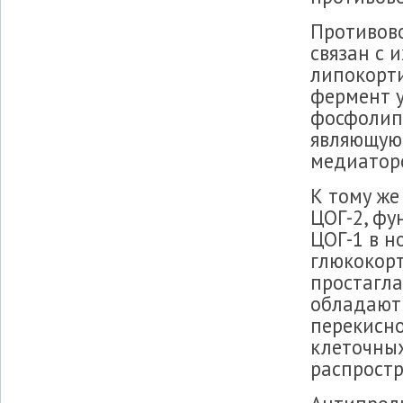
Противово
связан с 
липокорти
фермент у
фосфолипи
являющуюс
медиаторо
К тому же
ЦОГ-2, фу
ЦОГ-1 в н
глюкокор
простагла
обладают
перекисно
клеточных
распрост