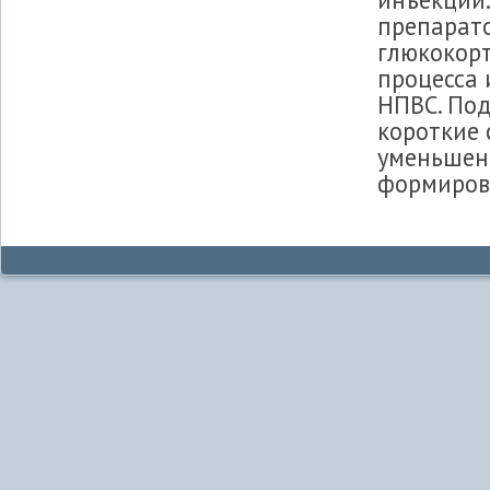
препарато
глюкокор
процесса 
НПВС. Под
короткие 
уменьшени
формиров