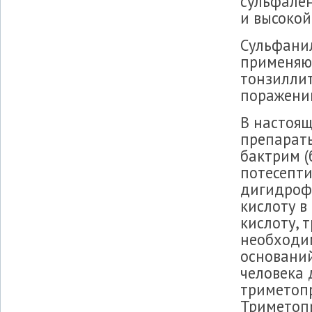
сульфален
и высокой
Сульфани
применяют
тонзиллит
поражени
В настоя
препарат
бактрим (
потесепти
дигидроф
кислоту в
кислоту,
необходи
оснований
человека 
триметопр
Триметоп