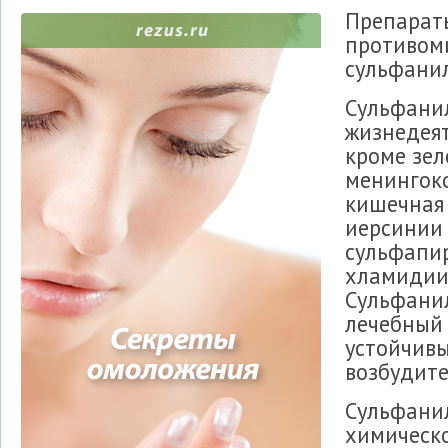
Препараты
противом
сульфанил
Сульфани
жизнедеят
кроме зел
менингоко
кишечная 
иерсинии 
сульфапир
хламидии,
Сульфани
лечебный 
устойчив
возбудите
Сульфани
химическо