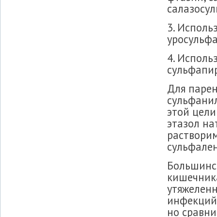
салазосу
3. Исполь
уросульфа
4. Исполь
сульфапи
Для парен
сульфанил
этой цели
этазол на
растворим
сульфале
Большинс
кишечник
утяжелен
инфекций 
но сравни