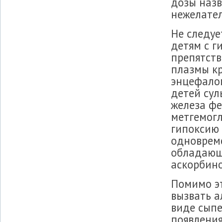
дозы назв
нежелате
Не следу
детям с г
препятств
плазмы к
энцефало
детей су
железа фе
метгемогл
гипоксию 
одноврем
обладающ
аскорбино
Помимо э
вызвать а
виде сыпе
появлени