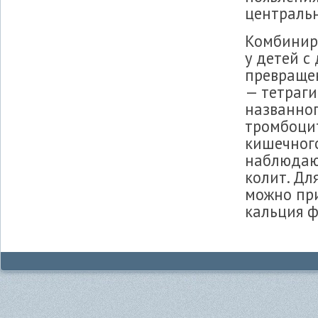
центральн
Комбинир
у детей с
превраще
— тетраги
названног
тромбоци
кишечного
наблюдаю
колит. Дл
можно пр
кальция ф