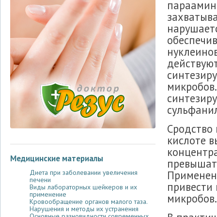
параамино
захватыва
нарушаетс
обеспечив
нуклеинов
действуют
синтезиру
микробов.
синтезиру
сульфани
Сродство
кислоте в
концентр
Медицинские материалы
превышать
Применен
Диета при заболевании увеличения
печени
привести 
Виды лабораторных шейкеров и их
применение
микробов.
Кровообращение органов малого таза.
Нарушения и методы их устранения
Основные разновидности современных