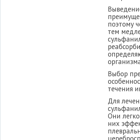
Выведени
преимущес
поэтому ч
тем медле
сульфанил
реабсорби
определяю
организма
Выбор пре
особеннос
течения и
Для лече
сульфани
Они легко
них эффек
плевральн
цереброс