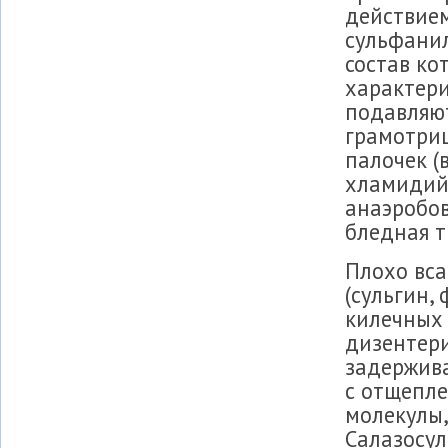
действием
сульфанил
состав ко
характери
подавляю
грамотриц
палочек (
хламидий
анаэробов
бледная т
Плохо вс
(сульгин,
килечных 
дизентери
задержива
с отщепл
молекулы
Салазосу