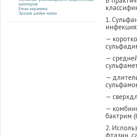
В практи
катетеров
классифи
Emax керамика
Эрозия шейки матки
1. Сульфа
инфекция
— коротко
сульфадим
— средней
сульфамет
— длитель
сульфамо
— сверхдл
— комбин
бактрим (
2. Исполь
фтазин, с