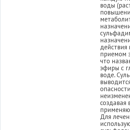
воды (рас
повышени
метаболит
назначени
сульфадим
назначени
действия 
приемом э
что назв
эфиры с г
воде. Сул
выводится
опасности
неизменен
создавая 
применяю
Для лече
использу