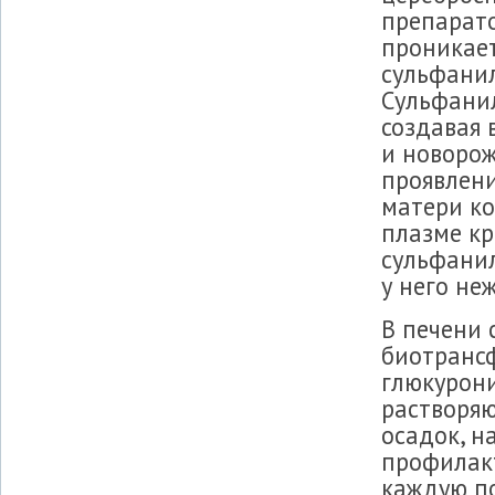
препарато
проникае
сульфани
Сульфани
создавая 
и новоро
проявлени
матери ко
плазме кр
сульфанил
у него не
В печени
биотрансф
глюкурон
растворяю
осадок, н
профилак
каждую п