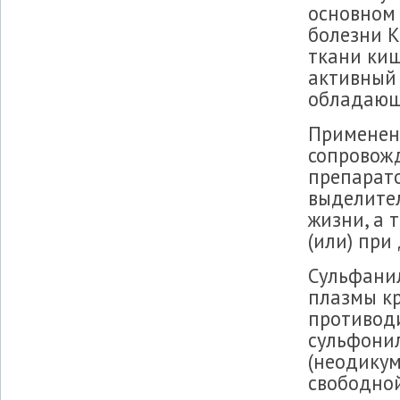
основном
болезни К
ткани киш
активный
обладающ
Применен
сопровожд
препарато
выделител
жизни, а 
(или) при
Сульфанил
плазмы кр
противод
сульфонил
(неодикум
свободной