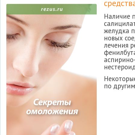
средств
Наличие п
салицилат
желудка п
новых сое
лечения р
фенилбут
аспирино
нестерои
Некоторы
по другим