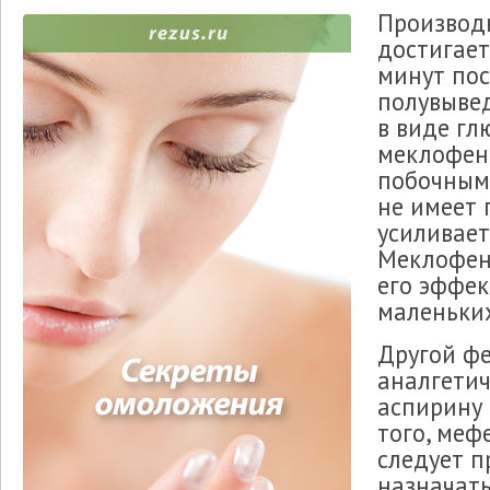
Производ
достигает
минут пос
полувывед
в виде гл
меклофена
побочным 
не имеет 
усиливает
Меклофен
его эффек
маленьких
Другой фе
аналгетич
аспирину 
того, меф
следует п
назначать