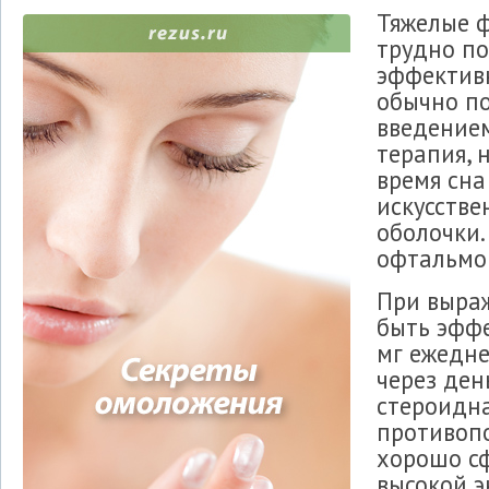
Тяжелые 
трудно по
эффектив
обычно по
введением
терапия, 
время сна
искусстве
оболочки.
офтальмо
При выра
быть эффе
мг ежедне
через ден
стероидна
противопо
хорошо с
высокой э