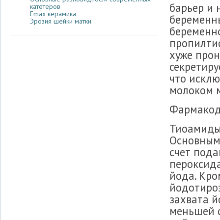
барьер и 
катетеров
Emax керамика
беременны
Эрозия шейки матки
беременно
пропилтио
хуже прон
секретиру
что исклю
молоком 
Фармако
Тиоамиды
Основным 
счет под
пероксид
йода. Кро
йодотироз
захвата й
меньшей 