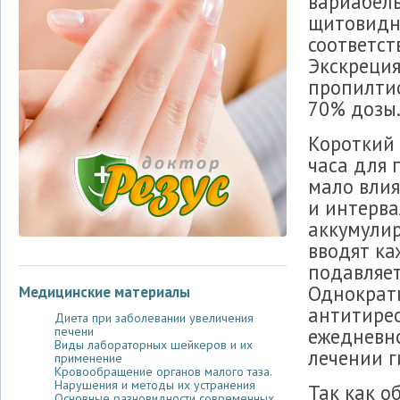
вариабель
щитовидно
соответс
Экскреция
пропилтио
70% дозы
Короткий 
часа для 
мало влия
и интерва
аккумули
вводят ка
подавляет
Однократн
Медицинские материалы
антитирео
Диета при заболевании увеличения
ежедневн
печени
Виды лабораторных шейкеров и их
лечении г
применение
Кровообращение органов малого таза.
Нарушения и методы их устранения
Так как 
Основные разновидности современных