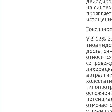
дейодиров
на синтез
проявляет
истощения
Токсичнос
У 3-12% 
тиоамидов
достаточн
относится
сопровож
лихорадка
артралгии
холестати
гипопрот
осложнени
потенциал
отмечаетс
у пожилы