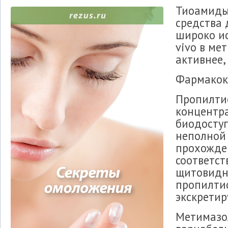
Тиоамиды
средства 
широко ис
vivo в ме
активнее,
Фармакок
Пропилтио
концентра
биодоступ
неполной 
прохожден
соответст
щитовидно
пропилтио
экскретир
Метимазол