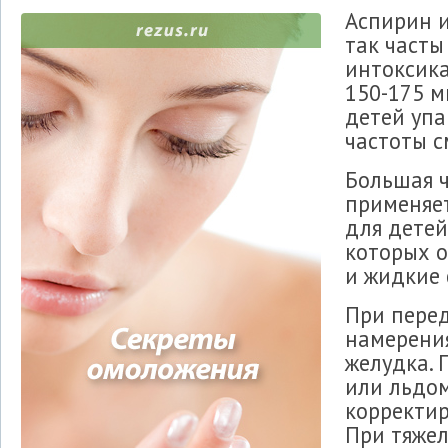
Аспирин и
так часты
интоксика
150-175 м
детей упа
частоты 
Большая ч
применяет
для детей
которых о
и жидкие 
При перед
намерени
желудка. 
или льдом
корректир
При тяжел