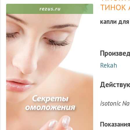
ТИНОК 
капли для
Произвед
Rekah
Действу
isotonic Na
Показания