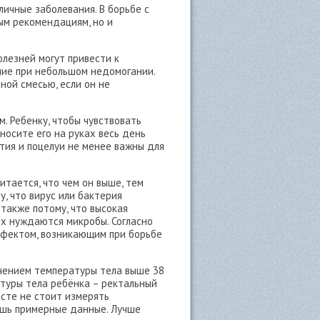
ичные заболевания. В борьбе с
ым рекомендациям, но и
олезней могут привести к
ние при небольшом недомогании.
ной смесью, если он не
. Ребенку, чтобы чувствовать
 носите его на руках весь день
ятия и поцелуи не менее важны для
итается, что чем он выше, тем
, что вирус или бактерия
также потому, что высокая
ых нуждаются микробы. Согласно
ффектом, возникающим при борьбе
ичением температуры тела выше 38
туры тела ребёнка – ректальный
асте не стоит измерять
ишь примерные данные. Лучше