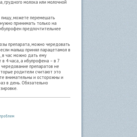
а, грудного молока или молочной
ю пищу, можете перемешать
 нужно принимать только на
 ибупрофен предпочтительнее
озы препарата, можно чередовать
 если малыш принял парацетамол в
а, в час можно дать ему
 4 часа, а ибупрофена – в 7
то чередование препаратов не
оторые родители считают это
те внимательны и осторожны и
аз в день. Обязательно
озировке.
 проблем