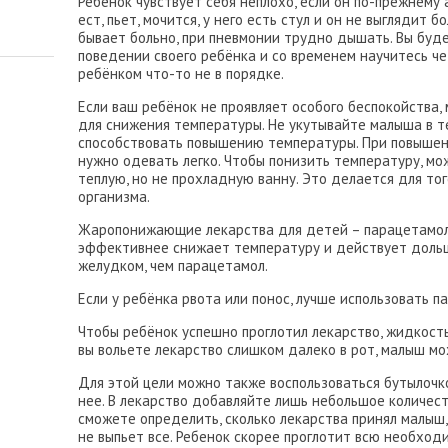
Ребенок чувствует себя неплохо, если он по-прежнему 
ест, пьет, мочится, у него есть стул и он не выглядит 
бывает больно, при пневмонии трудно дышать. Вы буд
поведении своего ребёнка и со временем научитесь че
ребёнком что-то не в порядке.
Если ваш ребёнок не проявляет особого беспокойства,
для снижения температуры. Не укутывайте малыша в 
способствовать повышению температуры. При повышен
нужно одевать легко. Чтобы понизить температуру, м
теплую, но не прохладную ванну. Это делается для тог
организма.
Жаропонижающие лекарства для детей – парацетамол
эффективнее снижает температуру и действует дольш
желудком, чем парацетамол.
Если у ребёнка рвота или понос, лучше использовать п
Чтобы ребёнок успешно проглотил лекарство, жидкость
вы вольете лекарство слишком далеко в рот, малыш мо
Для этой цели можно также воспользоваться бутылочко
нее. В лекарство добавляйте лишь небольшое количест
сможете определить, сколько лекарства принял малыш,
не выпьет все. Ребенок скорее проглотит всю необход