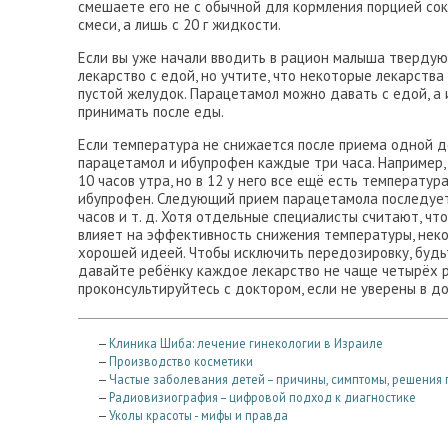
смешаете его не с обычной для кормления порцией сок
смеси, а лишь с 20 г жидкости.
Если вы уже начали вводить в рацион малыша тверду
лекарство с едой, но учтите, что некоторые лекарства
пустой желудок. Парацетамол можно давать с едой, а
принимать после еды.
Если температура не снижается после приема одной д
парацетамол и ибупрофен каждые три часа. Например,
10 часов утра, но в 12 у него все ещё есть температур
ибупрофен. Следующий прием парацетамола последует в
часов и т. д. Хотя отдельные специалисты считают, ч
влияет на эффективность снижения температуры, нек
хорошей идеей. Чтобы исключить передозировку, будь
давайте ребёнку каждое лекарство не чаще четырёх р
проконсультируйтесь с доктором, если не уверены в д
—
Клиника Шиба: лечение гинекологии в Израиле
—
Производство косметики
—
Частые заболевания детей – причины, симптомы, решения
—
Радиовизиография – цифровой подход к диагностике
—
Уколы красоты - мифы и правда