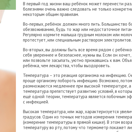
В первый год жизни ваш ребёнок может перенести разл
болезнями очень важно следовать не только конкретн
некоторым общим правилам.
Во-первых, ребёнок должен много пить. Большинство б
обезвоживанию, будь то жар или недостаточное пита
Регулярно кормите малыша грудным молоком или молоч
протестует, или специальным раствором электролитов.
Во-вторых, вы должны быть все время рядом с ребёнком
себя увереннее и безопаснее, нужны вы. Если он хочет,
или позвольте засыпать, уютно прижавшись к вам. Объ
ребёнка, чем лекарства, чтобы выздороветь.
Температура – это реакция организма на инфекцию. Сч
проще организму побороть инфекцию. Возможно, потому
размножаются медленнее при высокой температуре, а 
температура препятствует развитию условий, в котор
ещё одной теории, температура является побочным э
с инфекцией.
Высокая температура, или жар, характеризуется увел
градусов. Один из точных методов измерения темпера
(измерение температуры в прямой кишке). В этом возр
температуру во рту, потому что термометр покажет л