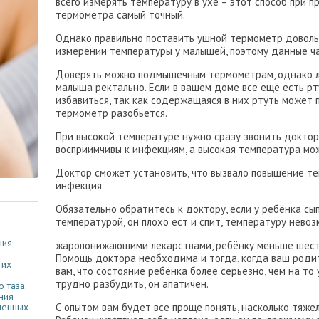
всего измерять температуру в ухе – этот способ при 
термометра самый точный.
Однако правильно поставить ушной термометр доволь
измерении температуры у малышей, поэтому данные ч
Доверять можно подмышечным термометрам, однако л
малыша ректально. Если в вашем доме все ещё есть р
избавиться, так как содержащаяся в них ртуть может 
термометр разобьется.
При высокой температуре нужно сразу звонить доктор
восприимчивы к инфекциям, а высокая температура мож
Доктор сможет установить, что вызвало повышение те
инфекция.
Обязательно обратитесь к доктору, если у ребёнка с
температурой, он плохо ест и спит, температуру нево
ния
жаропонижающими лекарствами, ребёнку меньше шест
Помощь доктора необходима и тогда, когда ваш роди
 их
вам, что состояние ребёнка более серьёзно, чем на то
трудно разбудить, он апатичен.
 таза.
ния
С опытом вам будет все проще понять, насколько тяже
менных