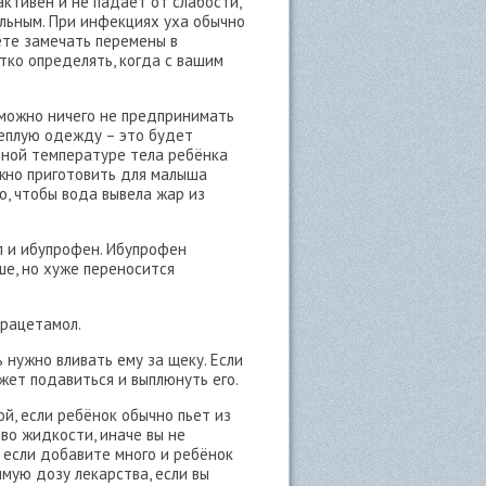
активен и не падает от слабости,
больным. При инфекциях уха обычно
ете замечать перемены в
тко определять, когда с вашим
 можно ничего не предпринимать
теплую одежду – это будет
ной температуре тела ребёнка
ожно приготовить для малыша
о, чтобы вода вывела жар из
 и ибупрофен. Ибупрофен
е, но хуже переносится
арацетамол.
 нужно вливать ему за щеку. Если
жет подавиться и выплюнуть его.
й, если ребёнок обычно пьет из
во жидкости, иначе вы не
 если добавите много и ребёнок
имую дозу лекарства, если вы