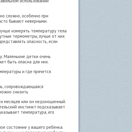
правильном использовании
но сложно, особенно при
асто бывают неверными.
учше измерять температуру тела
тутные термометры, лучше от них
представлять опасность, если
у. Маленькие детки очень
ет быть опасна для них.
мпературы и где прячется
ыпь, сопровождающаяся
зможно снизить
и месяцев или он недоношенный.
тельский инстинкт подсказывает
 указывает температура, его
лое состояние у вашего ребёнка.