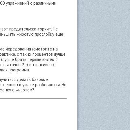
 100 упражнений с различными
ивот предательски торчит. Не
меньшить жировую прослойку еще
го чередования (смотрите на
практике, с таких процентов лучше
 (лучше брать первые видео с
 достаточно 2-3 интенсивных
овая программа.
научиться делать базовые
о женщин в ужасе разбегаются. Но
сменку с животом?