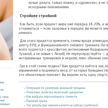
лучше делать только планку, и «дровосек», а не
исходными положениями.
Стройнее стройной
Как быть, если процент жира уже порядка 18-20%, а ж
отчаиваться — если здоровье в порядке, вы можете у
немного.
Для этого придется применять схемы вроде углеводно
диету БУЧ), и функционального силового тренинга. На 
всего худеется с кроссфитом, интенсивным бодироком
Зузаной, а не новые с Лизой). Не переусердствуйте —
интервальных тренировок в неделю, плюс обычная сил
Где в этой схеме подвох? Вам придется пойти в зал, 
упражнения и поднимать веса, от которых большинств
это обязательно поможет. Вы видели хоть одну спорт
ния
—
Операция по удалению анальной трещины
 их
—
Полезные свойства молочной сыворотки
—
Как выбрать персонального стилиста
 таза.
ния
—
Паховая грыжа
менных
—
Что делать при черном налете на зубках у ребенка?