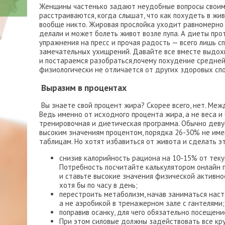
Женщины частенько задают неудобные вопросы своим 
расстраиваются, когда слышат, что как похудеть в жив
вообще никто. Жировая прослойка уходит равномерно п
делали и может болеть живот возле пупа.
А диеты прот
упражнения на пресс и прочая радость — всего лишь с
замечательных ухищрений. Давайте все вместе выдохн
и постараемся разобраться,почему похудение средней
физиологически не отличается от других здоровых спо
Выразим в процентах
Вы знаете свой процент жира? Скорее всего, нет. Межд
Ведь именно от исходного процента жира, а не веса и
тренировочная и диетическая программа. Обычно деву
высоким значениям процентом, порядка 26-30% не им
таблицам. Но хотят избавиться от живота и сделать эт
снизив калорийность рациона на 10-15% от теку
Потребность посчитайте калькулятором онлайн
и ставьте высокие значения физической активно
хотя бы по часу в день;
перестроить метаболизм, начав заниматься нас
а не аэробикой в тренажерном зале с гантелями;
поправив осанку, для чего обязательно посещени
При этом силовые должны задействовать все кру