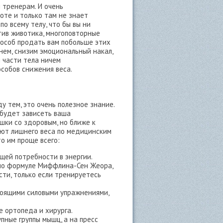
тренерам. И очень
оте и только там не знает
о всему телу, что бы вы ни
ив животика, многоповторные
пособ продать вам побольше этих
ем, снизим эмоциональный накал,
 части тела ничем
собов снижения веса.
у тем, это очень полезное знание.
 будет зависеть ваша
шки со здоровым, но ближе к
еют лишнего веса по медицинским
о им проще всего:
щей потребности в энергии.
 по формуле Миффлина-Сен Жеора,
сти, только если тренируетесь
тоящими силовыми упражнениями,
е ортопеда и хирурга.
пные группы мышц, а на пресс