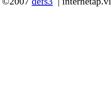
©2007
defs3
|
internetap.v