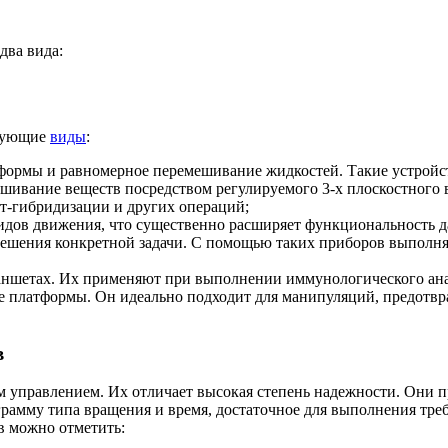
два вида:
едующие
виды
:
ормы и равномерное перемешивание жидкостей. Такие устройст
ивание веществ посредством регулируемого 3-х плоскостного в
т-гибридизации и других операций;
дов движения, что существенно расширяет функциональность да
решения конкретной задачи. С помощью таких приборов выполняе
ншетах. Их применяют при выполнении иммунологического анал
 платформы. Он идеально подходит для манипуляций, предотвр
в
 управлением. Их отличает высокая степень надежности. Они пр
грамму типа вращения и время, достаточное для выполнения тр
в можно отметить: