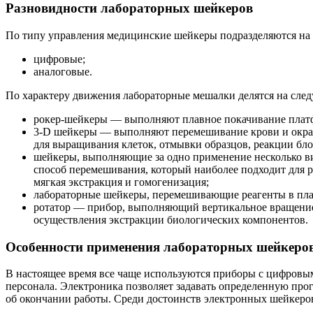
Разновидности лабораторных шейкеров
По типу управления медицинские шейкеры подразделяются на 
цифровые;
аналоговые.
По характеру движения лабораторные мешалки делятся на сл
рокер-шейкеры — выполняют плавное покачивание платф
3-D шейкеры — выполняют перемешивание крови и окраш
для выращивания клеток, отмывки образцов, реакции бло
шейкеры, выполняющие за одно применение несколько ви
способ перемешивания, который наиболее подходит для 
мягкая экстракция и гомогенизация;
лабораторные шейкеры, перемешивающие реагенты в пла
ротатор — прибор, выполняющий вертикальное вращение
осуществления экстракции биологических компонентов.
Особенности применения лабораторных шейкеро
В настоящее время все чаще используются приборы с цифровым
персонала. Электроника позволяет задавать определенную про
об окончании работы. Среди достоинств электронных шейкеро