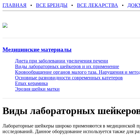
ГЛАВНАЯ
•
ВСЕ БРЕНДЫ
•
ВСЕ ЛЕКАРСТВА
•
ДОК
Медицинские материалы
Диета при заболевании увеличения печени
Виды лабораторных шейкеров и их применение
Кровообращение органов малого таза. Нарушения и мето
Основные разновидности современных катетеров
Emax керамика
Эрозия шейки матки
Виды лабораторных шейкеров
Лабораторные шейкеры широко применяются в медицинской пр
исследований. Данное оборудование используется также для р