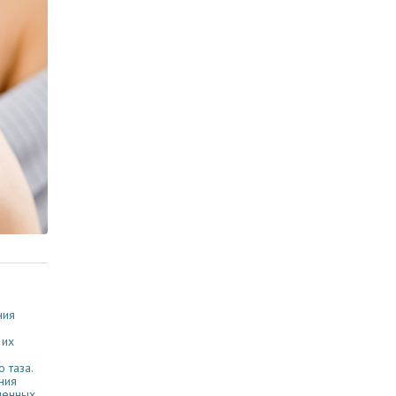
ния
 их
 таза.
ния
менных