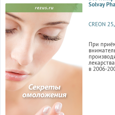
Solvay Ph
CREON 25
При приё
внимател
производи
лекарств
в 2006-200