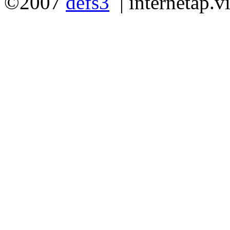
©2007
defs3
|
internetap.v