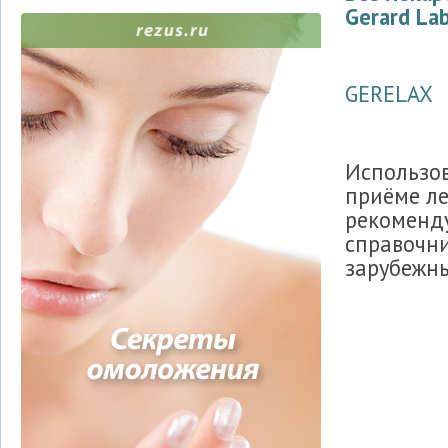
Gerard La
GERELAX
Использо
приёме л
рекоменду
справочни
зарубежны