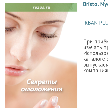
Bristol My
IRBAN PL
При приё
изучать п
Использов
каталоге 
выпускае
компаниям