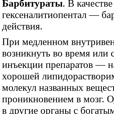
Барбитураты
. В качеств
гексеналитиопентал — ба
действия.
При медленном внутривен
возникнуть во время или 
инъекции препаратов — на
хорошей липидораствори
молекул названных вещес
проникновением в мозг. 
в другие органы с богаты