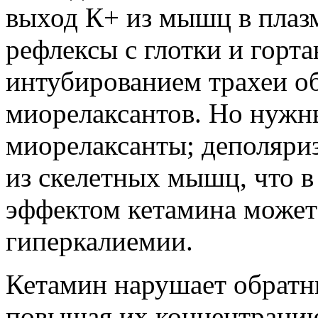
выход К+ из мышц в плазм
рефлексы с глотки и горта
интубированием трахеи об
миорелаксантов. Но нужн
миорелаксанты; деполяр
из скелетных мышц, что в
эффектом кетамина может
гиперкалиемии.
Кетамин нарушает обратны
повышая их концентрацию 