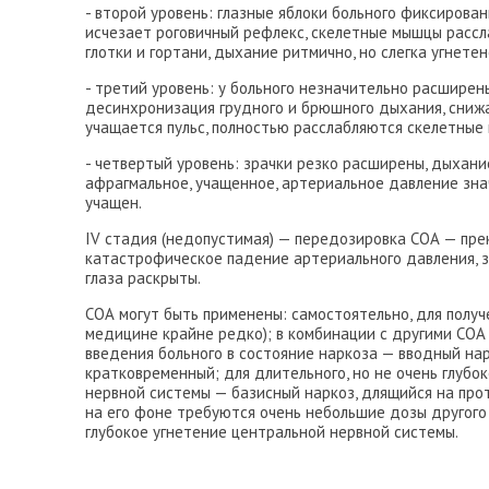
- второй уровень: глазные яблоки больного фиксированы
исчезает роговичный рефлекс, скелетные мышцы рассл
глотки и гортани, дыхание ритмично, но слегка угнетен
- третий уровень: у больного незначительно расширены
десинхронизация грудного и брюшного дыхания, сниж
учащается пульс, полностью расслабляются скелетные
- четвертый уровень: зрачки резко расширены, дыхани
афрагмальное, учащенное, артериальное давление зна
учащен.
IV стадия (недопустимая) — передозировка СОА — пр
катастрофическое падение артериального давления, 
глаза раскрыты.
СОА могут быть применены: самостоятельно, для полу
медицине крайне редко); в комбинации с другими СОА
введения больного в состояние наркоза — вводный нар
кратковременный; для длительного, но не очень глубо
нервной системы — базисный наркоз, длящийся на прот
на его фоне требуются очень небольшие дозы другого
глубокое угнетение центральной нервной системы.