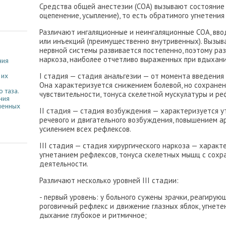
Средства общей анестезии (СОА) вызывают состояние на
оцепенение, усыпление), то есть обратимого угнетени
Различают ингаляционные и неингаляционные СОА, вво
или инъекций (преимущественно внутривенных). Вызыв
нервной системы развивается постепенно, поэтому ра
наркоза, наиболее отчетливо выраженных при вдыхани
ния
I стадия — стадия анальгезии — от момента введения 
 их
Она характеризуется снижением болевой, но сохране
 таза.
чувствительности, тонуса скелетной мускулатуры и ре
ния
менных
II стадия — стадия возбуждения — характеризуется у
речевого и двигательного возбуждения, повышением а
усилением всех рефлексов.
III стадия — стадия хирургического наркоза — харак
угнетанием рефлексов, тонуса скелетных мышц с сох
деятельности.
Различают несколько уровней III стадии:
- первый уровень: у больного сужены зрачки, реагирую
роговичный рефлекс и движение глазных яблок, угнет
дыхание глубокое и ритмичное;