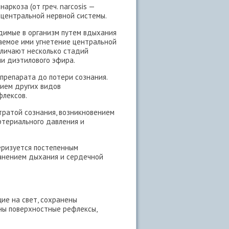
ркоза (от греч. narcosis —
я центральной нервной системы.
димые в организм путем вдыхания
аемое ими угнетение центральной
зличают несколько стадий
и диэтилового эфира.
препарата до потери сознания.
нием других видов
флексов.
тратой сознания, возникновением
ртериального давления и
теризуется постепенным
ранением дыхания и сердечной
щие на свет, сохранены
ены поверхностные рефлексы,