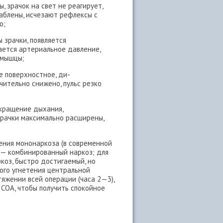
, зрачок на свет не реагирует,
аблены, исчезают рефлексы с
о;
 зрачки, появляется
ается артериальное давление,
 мышцы;
е поверхностное, ди-
чительно снижено, пульс резко
екращение дыхания,
зрачки максимально расширены,
чения мононаркоза (в современной
 — комбинированный наркоз; для
коз, быстро достигаемый, но
кого угнетения центральной
яжении всей операции (часа 2—3),
 СОА, чтобы получить спокойное