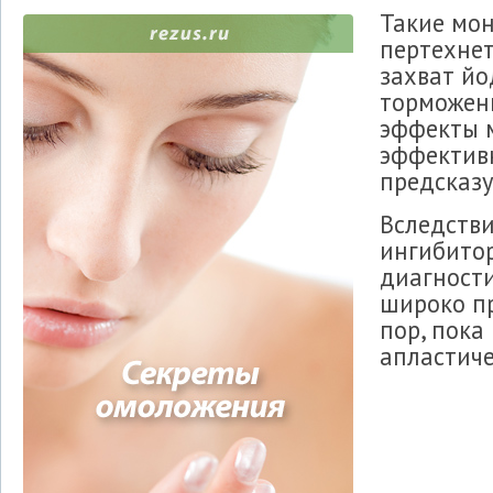
Такие мон
пертехнет
захват йо
торможени
эффекты 
эффективн
предсказу
Вследств
ингибитор
диагности
широко пр
пор, пока
апластич