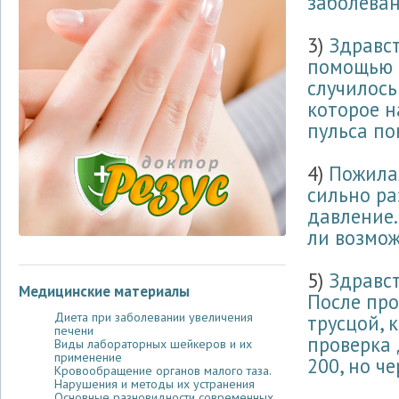
заболевани
3)
Здравст
помощью и
случилось
которое н
пульса пок
4)
Пожила
сильно ра
давление.
ли возмож
5)
Здравст
Медицинские материалы
После пр
Диета при заболевании увеличения
трусцой, 
печени
проверка 
Виды лабораторных шейкеров и их
применение
200, но че
Кровообращение органов малого таза.
Нарушения и методы их устранения
Основные разновидности современных