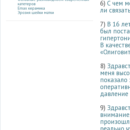
6)
С чем м
катетеров
Emax керамика
ли связат
Эрозия шейки матки
7)
В 16 ле
был поста
гипертони
В качест
«Олиговит
8)
Здравст
меня высо
показало 
оперативн
давление 
9)
Здравст
внимание,
произошло
реально ч