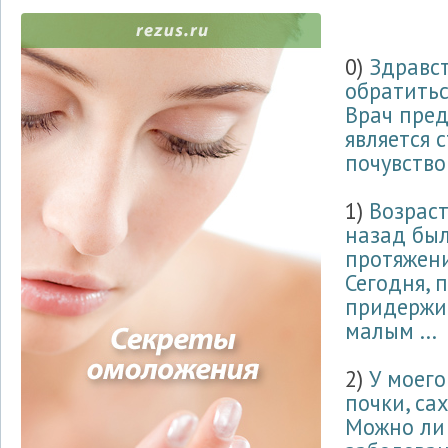
0)
Здравст
обратитьс
Врач пред
является 
почувство
1)
Возраст
назад был
протяжени
Сегодня, 
придержив
малым ...
2)
У моего
почки, са
Можно ли 