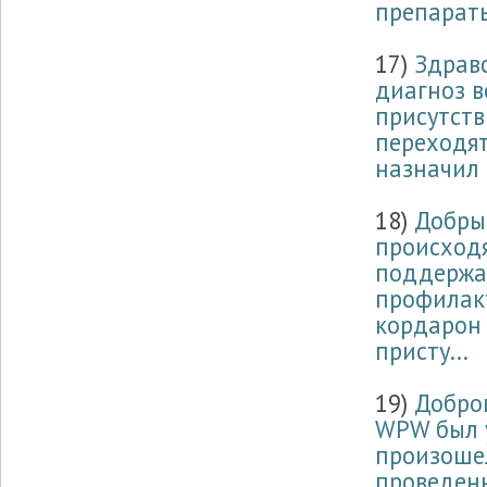
препараты
17)
Здравс
диагноз в
присутств
переходят
назначил 
18)
Добрый
происход
поддержан
профилак
кордарон 
присту...
19)
Доброг
WPW был у
произоше
проведенн