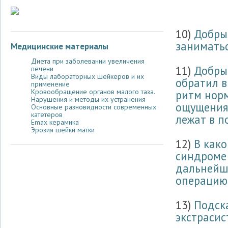
10)
Добры
заниматьс
Медицинские материалы
Диета при заболевании увеличения
11)
Добрый
печени
Виды лабораторных шейкеров и их
обратил в
применение
Кровообращение органов малого таза.
ритм норм
Нарушения и методы их устранения
ощущениям
Основные разновидности современных
катетеров
лежат в п
Emax керамика
Эрозия шейки матки
12)
В как
синдроме 
дальнейш
операцию,
13)
Подск
экстрасис