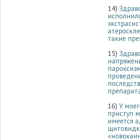
14)
Здрав
исполнило
экстрасис
атероскле
такие пре
15)
Здравс
напряжени
пароксизм
проведени
последст
препарата,
16)
У моег
приступ м
имеется 
щитовидки
«новокаин